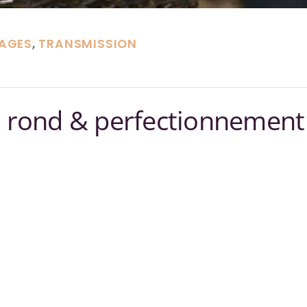
AGES
,
TRANSMISSION
r rond & perfectionnement
nd &
nnement